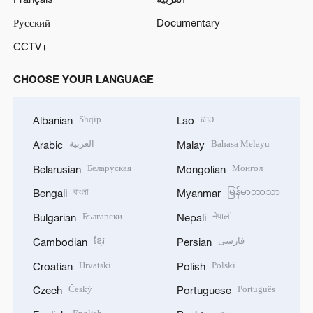
Русский
Documentary
CCTV+
CHOOSE YOUR LANGUAGE
Shqip
ລາວ
Albanian
Lao
العربية
Bahasa Melayu
Arabic
Malay
Беларуская
Монгол
Belarusian
Mongolian
বাংলা
မြန်မာဘာသာ
Bengali
Myanmar
Български
नेपाली
Bulgarian
Nepali
ខ្មែរ
فارسی
Cambodian
Persian
Hrvatski
Polski
Croatian
Polish
Český
Português
Czech
Portuguese