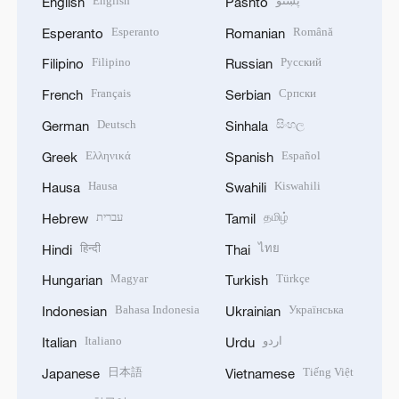
English
پښتو
English
Pashto
Esperanto
Română
Esperanto
Romanian
Filipino
Русский
Filipino
Russian
Français
Српски
French
Serbian
Deutsch
සිංහල
German
Sinhala
Ελληνικά
Español
Greek
Spanish
Hausa
Kiswahili
Hausa
Swahili
עברית
தமிழ்
Hebrew
Tamil
हिन्दी
ไทย
Hindi
Thai
Magyar
Türkçe
Hungarian
Turkish
Bahasa Indonesia
Українська
Indonesian
Ukrainian
Italiano
اردو
Italian
Urdu
日本語
Tiếng Việt
Japanese
Vietnamese