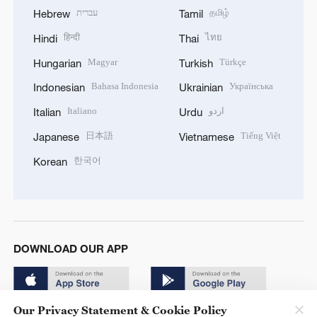
עברית
தமிழ்
Hebrew
Tamil
हिन्दी
ไทย
Hindi
Thai
Magyar
Türkçe
Hungarian
Turkish
Bahasa Indonesia
Українська
Indonesian
Ukrainian
Italiano
اردو
Italian
Urdu
日本語
Tiếng Việt
Japanese
Vietnamese
한국어
Korean
DOWNLOAD OUR APP
Our Privacy Statement & Cookie Policy