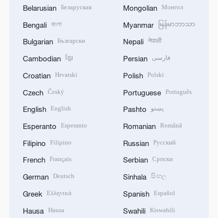
Беларуская
Монгол
Belarusian
Mongolian
বাংলা
မြန်မာဘာသာ
Bengali
Myanmar
Български
नेपाली
Bulgarian
Nepali
ខ្មែរ
فارسی
Cambodian
Persian
Hrvatski
Polski
Croatian
Polish
Český
Português
Czech
Portuguese
English
پښتو
English
Pashto
Esperanto
Română
Esperanto
Romanian
Filipino
Русский
Filipino
Russian
Français
Српски
French
Serbian
Deutsch
සිංහල
German
Sinhala
Ελληνικά
Español
Greek
Spanish
Hausa
Kiswahili
Hausa
Swahili