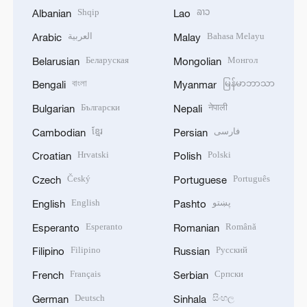
Shqip
ລາວ
Albanian
Lao
العربية
Bahasa Melayu
Arabic
Malay
Беларуская
Монгол
Belarusian
Mongolian
বাংলা
မြန်မာဘာသာ
Bengali
Myanmar
Български
नेपाली
Bulgarian
Nepali
ខ្មែរ
فارسی
Cambodian
Persian
Hrvatski
Polski
Croatian
Polish
Český
Português
Czech
Portuguese
English
پښتو
English
Pashto
Esperanto
Română
Esperanto
Romanian
Filipino
Русский
Filipino
Russian
Français
Српски
French
Serbian
Deutsch
සිංහල
German
Sinhala