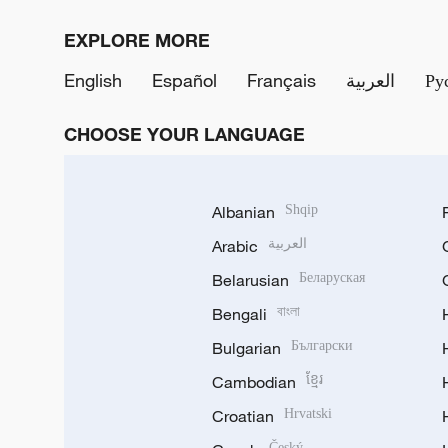
EXPLORE MORE
English
Español
Français
العربية
Ру
CHOOSE YOUR LANGUAGE
Albanian
Shqip
Arabic
العربية
Belarusian
Беларуская
Bengali
বাংলা
Bulgarian
Български
Cambodian
ខ្មែរ
Croatian
Hrvatski
Český