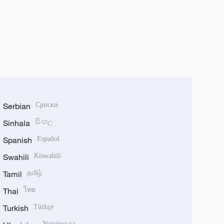
Serbian
Српски
Sinhala
සිංහල
Spanish
Español
Swahili
Kiswahili
Tamil
தமிழ்
Thai
ไทย
Turkish
Türkçe
Українська