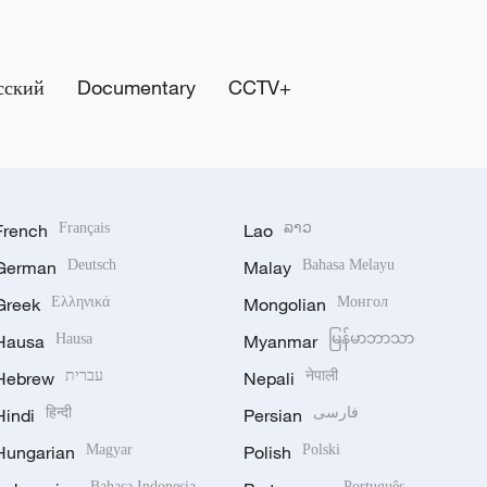
сский
Documentary
CCTV+
French
Français
Lao
ລາວ
German
Deutsch
Malay
Bahasa Melayu
Greek
Ελληνικά
Mongolian
Монгол
Hausa
Hausa
Myanmar
မြန်မာဘာသာ
Hebrew
עברית
Nepali
नेपाली
Hindi
हिन्दी
Persian
فارسی
Hungarian
Magyar
Polish
Polski
Bahasa Indonesia
Português