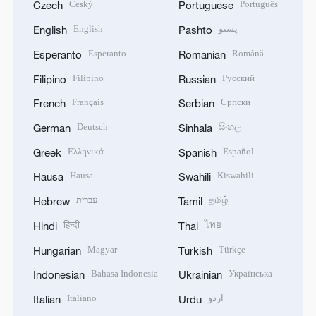
Český
Português
Czech
Portuguese
English
پښتو
English
Pashto
Esperanto
Română
Esperanto
Romanian
Filipino
Русский
Filipino
Russian
Français
Српски
French
Serbian
Deutsch
සිංහල
German
Sinhala
Ελληνικά
Español
Greek
Spanish
Hausa
Kiswahili
Hausa
Swahili
עברית
தமிழ்
Hebrew
Tamil
हिन्दी
ไทย
Hindi
Thai
Magyar
Türkçe
Hungarian
Turkish
Bahasa Indonesia
Українська
Indonesian
Ukrainian
Italiano
اردو
Italian
Urdu