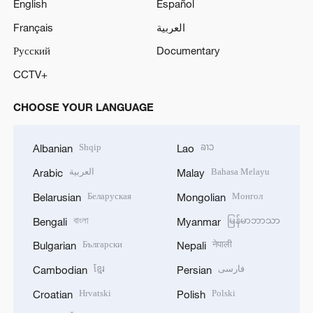
English
Español
Français
العربية
Русский
Documentary
CCTV+
CHOOSE YOUR LANGUAGE
Shqip
ລາວ
Albanian
Lao
العربية
Bahasa Melayu
Arabic
Malay
Беларуская
Монгол
Belarusian
Mongolian
বাংলা
မြန်မာဘာသာ
Bengali
Myanmar
Български
नेपाली
Bulgarian
Nepali
ខ្មែរ
فارسی
Cambodian
Persian
Hrvatski
Polski
Croatian
Polish