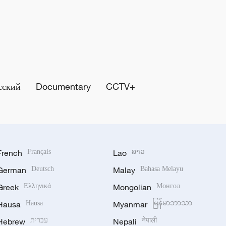
сский
Documentary
CCTV+
French
Français
Lao
ລາວ
German
Deutsch
Malay
Bahasa Melayu
Greek
Ελληνικά
Mongolian
Монгол
Hausa
Hausa
Myanmar
မြန်မာဘာသာ
Hebrew
עברית
Nepali
नेपाली