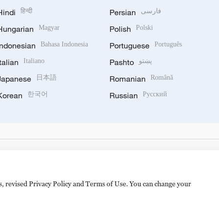
Hindi
हिन्दी
Persian
فارسی
Hungarian
Magyar
Polish
Polski
Indonesian
Bahasa Indonesia
Portuguese
Português
Italian
Italiano
Pashto
پښتو
Japanese
日本語
Romanian
Română
Korean
한국어
Russian
Русский
es, revised Privacy Policy and Terms of Use. You can change your
hijingshan Road, Beijing, China. 100040