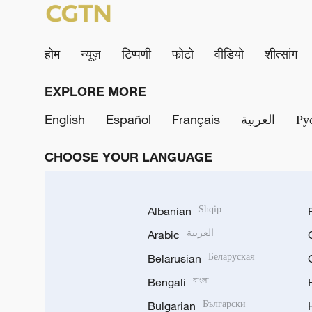
होम
न्यूज़
टिप्पणी
फोटो
वीडियो
शीत्सांग
EXPLORE MORE
English
Español
Français
العربية
Ру
CHOOSE YOUR LANGUAGE
Albanian
Shqip
Arabic
العربية
Belarusian
Беларуская
Bengali
বাংলা
Bulgarian
Български