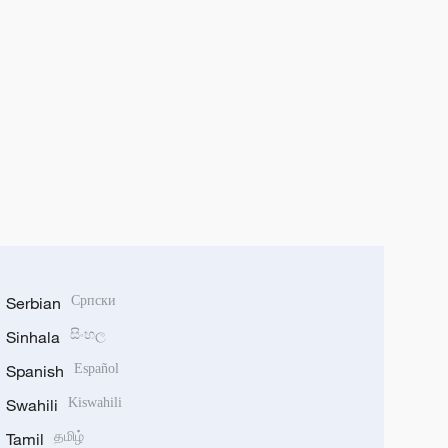
Serbian
Српски
Sinhala
සිංහල
Spanish
Español
Swahili
Kiswahili
Tamil
தமிழ்