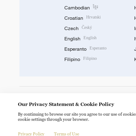
Cambodian
ខ្មែរ
Croatian
Hrvatski
Czech
Český
English
English
Esperanto
Esperanto
Filipino
Filipino
DOWNLOAD OUR APP
Our Privacy Statement & Cookie Policy
By continuing to browse our site you agree to our use of cooki
cookie settings through your browser.
Privacy Policy
Terms of Use
© China Radio International.CRI. All Rights Reserved. 16A S