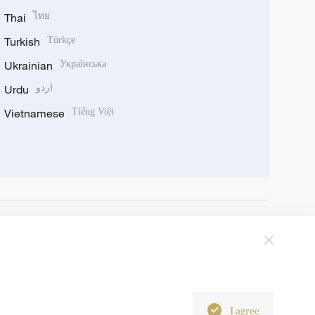
Thai
ไทย
Turkish
Türkçe
Ukrainian
Українська
Urdu
اردو
Vietnamese
Tiếng Việt
I agree