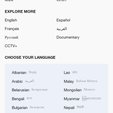
EXPLORE MORE
English
Español
Français
العربية
Русский
Documentary
CCTV+
CHOOSE YOUR LANGUAGE
Shqip
ລາວ
Albanian
Lao
العربية
Bahasa Melayu
Arabic
Malay
Беларуская
Монгол
Belarusian
Mongolian
বাংলা
မြန်မာဘာသာ
Bengali
Myanmar
Български
नेपाली
Bulgarian
Nepali