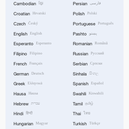
ខ្មែរ
فارسی
Cambodian
Persian
Hrvatski
Polski
Croatian
Polish
Český
Português
Czech
Portuguese
English
پښتو
English
Pashto
Esperanto
Română
Esperanto
Romanian
Filipino
Русский
Filipino
Russian
Français
Српски
French
Serbian
Deutsch
සිංහල
German
Sinhala
Ελληνικά
Español
Greek
Spanish
Hausa
Kiswahili
Hausa
Swahili
עברית
தமிழ்
Hebrew
Tamil
हिन्दी
ไทย
Hindi
Thai
Magyar
Türkçe
Hungarian
Turkish