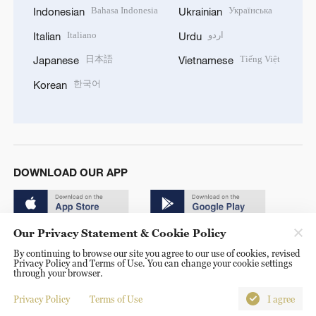
Bahasa Indonesia
Українська
Indonesian
Ukrainian
Italiano
اردو
Italian
Urdu
日本語
Tiếng Việt
Japanese
Vietnamese
한국어
Korean
DOWNLOAD OUR APP
Our Privacy Statement & Cookie Policy
By continuing to browse our site you agree to our use of cookies, revised
Privacy Policy and Terms of Use. You can change your cookie settings
through your browser.
© China Radio International.CRI. All Rights Reserved. 16A
Shijingshan Road, Beijing, China. 100040
Privacy Policy
Terms of Use
I agree