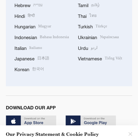
עברית
தமிழ்
Hebrew
Tamil
हिन्दी
ไทย
Hindi
Thai
Magyar
Türkçe
Hungarian
Turkish
Bahasa Indonesia
Українська
Indonesian
Ukrainian
Italiano
اردو
Italian
Urdu
日本語
Tiếng Việt
Japanese
Vietnamese
한국어
Korean
DOWNLOAD OUR APP
Our Privacy Statement & Cookie Policy