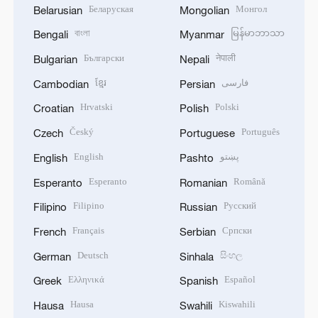
Беларуская
Монгол
Belarusian
Mongolian
বাংলা
မြန်မာဘာသာ
Bengali
Myanmar
Български
नेपाली
Bulgarian
Nepali
ខ្មែរ
فارسی
Cambodian
Persian
Hrvatski
Polski
Croatian
Polish
Český
Português
Czech
Portuguese
English
پښتو
English
Pashto
Esperanto
Română
Esperanto
Romanian
Filipino
Русский
Filipino
Russian
Français
Српски
French
Serbian
Deutsch
සිංහල
German
Sinhala
Ελληνικά
Español
Greek
Spanish
Hausa
Kiswahili
Hausa
Swahili