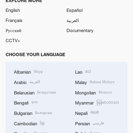
EXPLORE MORE
English
Español
Français
العربية
Русский
Documentary
CCTV+
CHOOSE YOUR LANGUAGE
Shqip
ລາວ
Albanian
Lao
العربية
Bahasa Melayu
Arabic
Malay
Беларуская
Монгол
Belarusian
Mongolian
বাংলা
မြန်မာဘာသာ
Bengali
Myanmar
Български
नेपाली
Bulgarian
Nepali
ខ្មែរ
فارسی
Cambodian
Persian