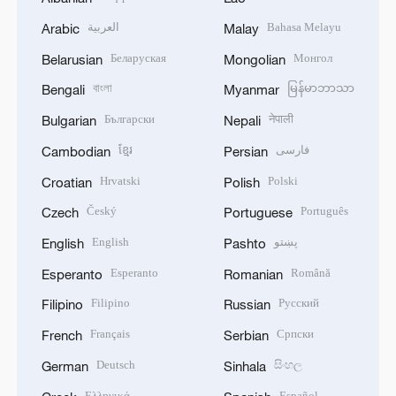
العربية
Bahasa Melayu
Arabic
Malay
Беларуская
Монгол
Belarusian
Mongolian
বাংলা
မြန်မာဘာသာ
Bengali
Myanmar
Български
नेपाली
Bulgarian
Nepali
ខ្មែរ
فارسی
Cambodian
Persian
Hrvatski
Polski
Croatian
Polish
Český
Português
Czech
Portuguese
English
پښتو
English
Pashto
Esperanto
Română
Esperanto
Romanian
Filipino
Русский
Filipino
Russian
Français
Српски
French
Serbian
Deutsch
සිංහල
German
Sinhala
Ελληνικά
Español