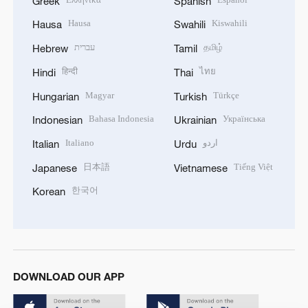
Greek
Spanish
Hausa
Kiswahili
Hausa
Swahili
עברית
தமிழ்
Hebrew
Tamil
हिन्दी
ไทย
Hindi
Thai
Magyar
Türkçe
Hungarian
Turkish
Bahasa Indonesia
Українська
Indonesian
Ukrainian
Italiano
اردو
Italian
Urdu
日本語
Tiếng Việt
Japanese
Vietnamese
한국어
Korean
DOWNLOAD OUR APP