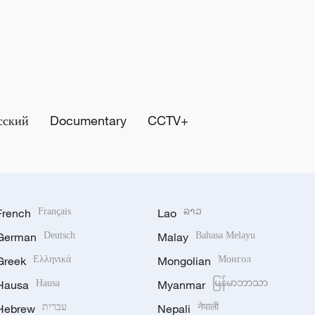
сский
Documentary
CCTV+
French
Français
Lao
ລາວ
German
Deutsch
Malay
Bahasa Melayu
Greek
Ελληνικά
Mongolian
Монгол
Hausa
Hausa
Myanmar
မြန်မာဘာသာ
Hebrew
עברית
Nepali
नेपाली