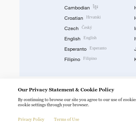
Cambodian
ខ្មែរ
Croatian
Hrvatski
Czech
Český
English
English
Esperanto
Esperanto
Filipino
Filipino
Our Privacy Statement & Cookie Policy
DOWNLOAD OUR APP
By continuing to browse our site you agree to our use of cooki
cookie settings through your browser.
Privacy Policy
Terms of Use
© China Radio International.CRI. All Rights Reserved. 16A S