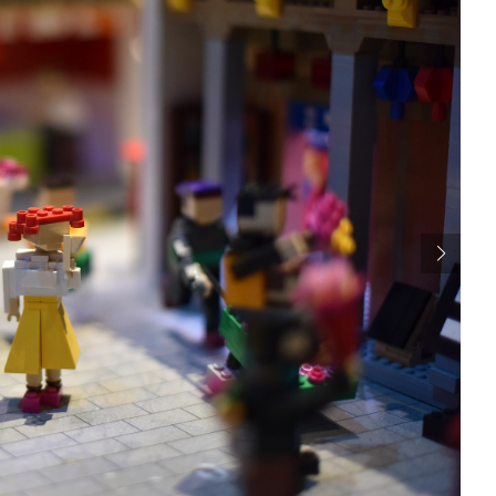
शा
अद