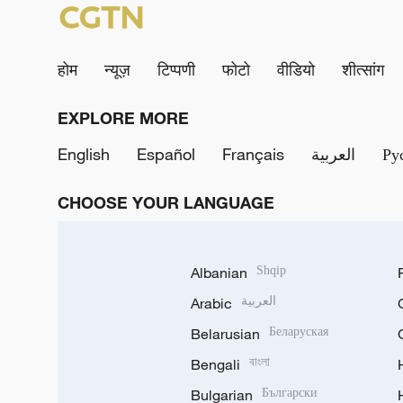
होम
न्यूज़
टिप्पणी
फोटो
वीडियो
शीत्सांग
EXPLORE MORE
English
Español
Français
العربية
Ру
CHOOSE YOUR LANGUAGE
Albanian
Shqip
Arabic
العربية
Belarusian
Беларуская
Bengali
বাংলা
Bulgarian
Български