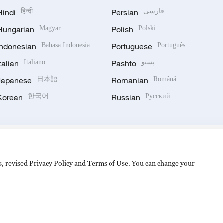
Hindi
हिन्दी
Persian
فارسی
Hungarian
Magyar
Polish
Polski
Indonesian
Bahasa Indonesia
Portuguese
Português
Italian
Italiano
Pashto
پښتو
Japanese
日本語
Romanian
Română
Korean
한국어
Russian
Русский
es, revised Privacy Policy and Terms of Use. You can change your
hijingshan Road, Beijing, China. 100040