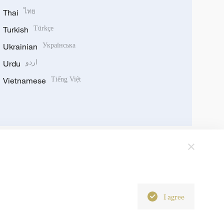
Thai
ไทย
Turkish
Türkçe
Ukrainian
Українська
Urdu
اردو
Vietnamese
Tiếng Việt
I agree