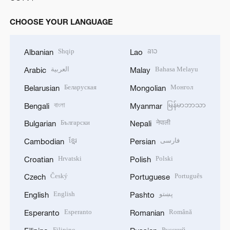
CHOOSE YOUR LANGUAGE
Shqip
ລາວ
Albanian
Lao
العربية
Bahasa Melayu
Arabic
Malay
Беларуская
Монгол
Belarusian
Mongolian
বাংলা
မြန်မာဘာသာ
Bengali
Myanmar
Български
नेपाली
Bulgarian
Nepali
ខ្មែរ
فارسی
Cambodian
Persian
Hrvatski
Polski
Croatian
Polish
Český
Português
Czech
Portuguese
English
پښتو
English
Pashto
Esperanto
Română
Esperanto
Romanian
Filipino
Русский