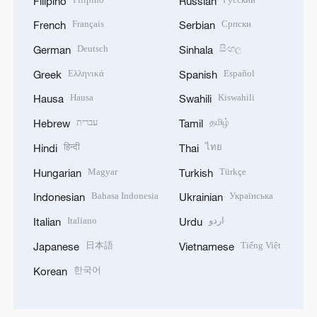
Filipino
Russian
Français
Српски
French
Serbian
Deutsch
සිංහල
German
Sinhala
Ελληνικά
Español
Greek
Spanish
Hausa
Kiswahili
Hausa
Swahili
עברית
தமிழ்
Hebrew
Tamil
हिन्दी
ไทย
Hindi
Thai
Magyar
Türkçe
Hungarian
Turkish
Bahasa Indonesia
Українська
Indonesian
Ukrainian
Italiano
اردو
Italian
Urdu
日本語
Tiếng Việt
Japanese
Vietnamese
한국어
Korean