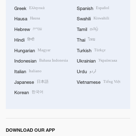
Ελληνικά
Español
Greek
Spanish
Hausa
Kiswahili
Hausa
Swahili
עברית
தமிழ்
Hebrew
Tamil
हिन्दी
ไทย
Hindi
Thai
Magyar
Türkçe
Hungarian
Turkish
Bahasa Indonesia
Українська
Indonesian
Ukrainian
Italiano
اردو
Italian
Urdu
日本語
Tiếng Việt
Japanese
Vietnamese
한국어
Korean
DOWNLOAD OUR APP