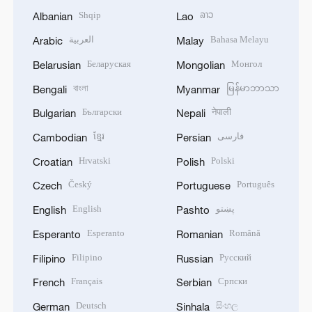
Shqip
ລາວ
Albanian
Lao
العربية
Bahasa Melayu
Arabic
Malay
Беларуская
Монгол
Belarusian
Mongolian
বাংলা
မြန်မာဘာသာ
Bengali
Myanmar
Български
नेपाली
Bulgarian
Nepali
ខ្មែរ
فارسی
Cambodian
Persian
Hrvatski
Polski
Croatian
Polish
Český
Português
Czech
Portuguese
English
پښتو
English
Pashto
Esperanto
Română
Esperanto
Romanian
Filipino
Русский
Filipino
Russian
Français
Српски
French
Serbian
Deutsch
සිංහල
German
Sinhala