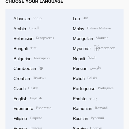
CHOOSE YOUR LANGUAGE
Shqip
ລາວ
Albanian
Lao
العربية
Bahasa Melayu
Arabic
Malay
Беларуская
Монгол
Belarusian
Mongolian
বাংলা
မြန်မာဘာသာ
Bengali
Myanmar
Български
नेपाली
Bulgarian
Nepali
ខ្មែរ
فارسی
Cambodian
Persian
Hrvatski
Polski
Croatian
Polish
Český
Português
Czech
Portuguese
English
پښتو
English
Pashto
Esperanto
Română
Esperanto
Romanian
Filipino
Русский
Filipino
Russian
Français
Српски
French
Serbian