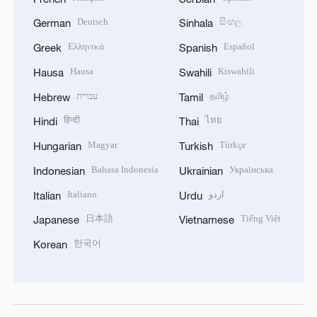
Deutsch
සිංහල
German
Sinhala
Ελληνικά
Español
Greek
Spanish
Hausa
Kiswahili
Hausa
Swahili
עברית
தமிழ்
Hebrew
Tamil
हिन्दी
ไทย
Hindi
Thai
Magyar
Türkçe
Hungarian
Turkish
Bahasa Indonesia
Українська
Indonesian
Ukrainian
Italiano
اردو
Italian
Urdu
日本語
Tiếng Việt
Japanese
Vietnamese
한국어
Korean