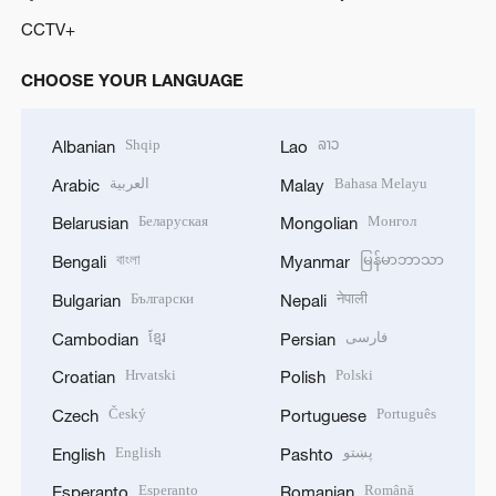
CCTV+
CHOOSE YOUR LANGUAGE
Shqip
ລາວ
Albanian
Lao
العربية
Bahasa Melayu
Arabic
Malay
Беларуская
Монгол
Belarusian
Mongolian
বাংলা
မြန်မာဘာသာ
Bengali
Myanmar
Български
नेपाली
Bulgarian
Nepali
ខ្មែរ
فارسی
Cambodian
Persian
Hrvatski
Polski
Croatian
Polish
Český
Português
Czech
Portuguese
English
پښتو
English
Pashto
Esperanto
Română
Esperanto
Romanian