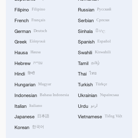
Filipino
Русский
Filipino
Russian
Français
Српски
French
Serbian
Deutsch
සිංහල
German
Sinhala
Ελληνικά
Español
Greek
Spanish
Hausa
Kiswahili
Hausa
Swahili
עברית
தமிழ்
Hebrew
Tamil
हिन्दी
ไทย
Hindi
Thai
Magyar
Türkçe
Hungarian
Turkish
Bahasa Indonesia
Українська
Indonesian
Ukrainian
Italiano
اردو
Italian
Urdu
日本語
Tiếng Việt
Japanese
Vietnamese
한국어
Korean