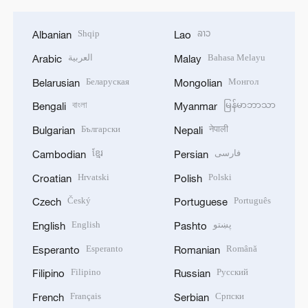
Shqip
ລາວ
Albanian
Lao
العربية
Bahasa Melayu
Arabic
Malay
Беларуская
Монгол
Belarusian
Mongolian
বাংলা
မြန်မာဘာသာ
Bengali
Myanmar
Български
नेपाली
Bulgarian
Nepali
ខ្មែរ
فارسی
Cambodian
Persian
Hrvatski
Polski
Croatian
Polish
Český
Português
Czech
Portuguese
English
پښتو
English
Pashto
Esperanto
Română
Esperanto
Romanian
Filipino
Русский
Filipino
Russian
Français
Српски
French
Serbian