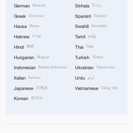
Deutsch
සිංහල
German
Sinhala
Ελληνικά
Español
Greek
Spanish
Hausa
Kiswahili
Hausa
Swahili
עברית
தமிழ்
Hebrew
Tamil
हिन्दी
ไทย
Hindi
Thai
Magyar
Türkçe
Hungarian
Turkish
Bahasa Indonesia
Українська
Indonesian
Ukrainian
Italiano
اردو
Italian
Urdu
日本語
Tiếng Việt
Japanese
Vietnamese
한국어
Korean