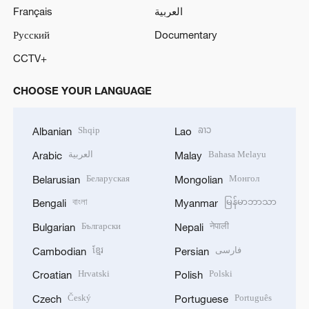
Français
العربية
Русский
Documentary
CCTV+
CHOOSE YOUR LANGUAGE
Shqip
ລາວ
Albanian
Lao
العربية
Bahasa Melayu
Arabic
Malay
Беларуская
Монгол
Belarusian
Mongolian
বাংলা
မြန်မာဘာသာ
Bengali
Myanmar
Български
नेपाली
Bulgarian
Nepali
ខ្មែរ
فارسی
Cambodian
Persian
Hrvatski
Polski
Croatian
Polish
Český
Português
Czech
Portuguese