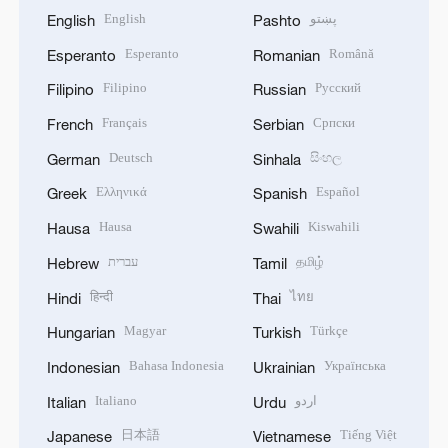
English
پښتو
English
Pashto
Esperanto
Română
Esperanto
Romanian
Filipino
Русский
Filipino
Russian
Français
Српски
French
Serbian
Deutsch
සිංහල
German
Sinhala
Ελληνικά
Español
Greek
Spanish
Hausa
Kiswahili
Hausa
Swahili
עברית
தமிழ்
Hebrew
Tamil
हिन्दी
ไทย
Hindi
Thai
Magyar
Türkçe
Hungarian
Turkish
Bahasa Indonesia
Українська
Indonesian
Ukrainian
Italiano
اردو
Italian
Urdu
日本語
Tiếng Việt
Japanese
Vietnamese