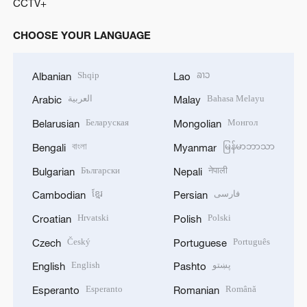
CCTV+
CHOOSE YOUR LANGUAGE
Shqip
ລາວ
Albanian
Lao
العربية
Bahasa Melayu
Arabic
Malay
Беларуская
Монгол
Belarusian
Mongolian
বাংলা
မြန်မာဘာသာ
Bengali
Myanmar
Български
नेपाली
Bulgarian
Nepali
ខ្មែរ
فارسی
Cambodian
Persian
Hrvatski
Polski
Croatian
Polish
Český
Português
Czech
Portuguese
English
پښتو
English
Pashto
Esperanto
Română
Esperanto
Romanian