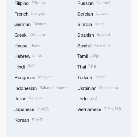
Filipino
Русский
Filipino
Russian
Français
Српски
French
Serbian
Deutsch
සිංහල
German
Sinhala
Ελληνικά
Español
Greek
Spanish
Hausa
Kiswahili
Hausa
Swahili
עברית
தமிழ்
Hebrew
Tamil
हिन्दी
ไทย
Hindi
Thai
Magyar
Türkçe
Hungarian
Turkish
Bahasa Indonesia
Українська
Indonesian
Ukrainian
Italiano
اردو
Italian
Urdu
日本語
Tiếng Việt
Japanese
Vietnamese
한국어
Korean