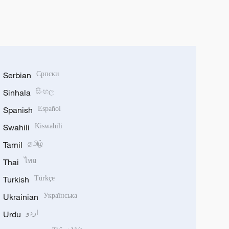
Serbian
Српски
Sinhala
සිංහල
Spanish
Español
Swahili
Kiswahili
Tamil
தமிழ்
Thai
ไทย
Turkish
Türkçe
Ukrainian
Українська
Urdu
اردو