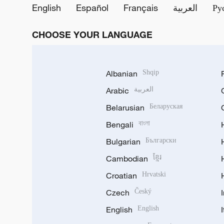
English
Español
Français
العربية
Ру
CHOOSE YOUR LANGUAGE
Albanian
Shqip
Arabic
العربية
Belarusian
Беларуская
Bengali
বাংলা
Bulgarian
Български
Cambodian
ខ្មែរ
Croatian
Hrvatski
Czech
Český
English
English