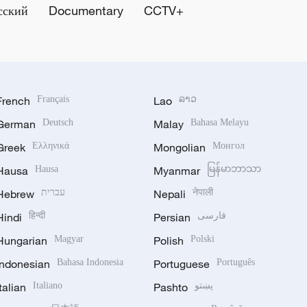
сский
Documentary
CCTV+
French
Français
Lao
ລາວ
German
Deutsch
Malay
Bahasa Melayu
Greek
Ελληνικά
Mongolian
Монгол
Hausa
Hausa
Myanmar
မြန်မာဘာသာ
Hebrew
עברית
Nepali
नेपाली
Hindi
हिन्दी
Persian
فارسی
Hungarian
Magyar
Polish
Polski
Indonesian
Bahasa Indonesia
Portuguese
Português
Italian
Italiano
Pashto
پښتو