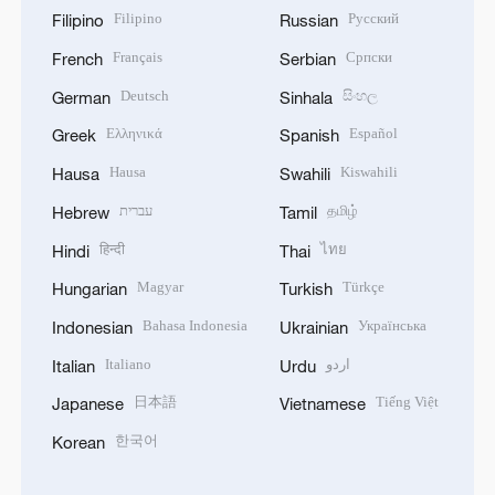
Filipino
Русский
Filipino
Russian
Français
Српски
French
Serbian
Deutsch
සිංහල
German
Sinhala
Ελληνικά
Español
Greek
Spanish
Hausa
Kiswahili
Hausa
Swahili
עברית
தமிழ்
Hebrew
Tamil
हिन्दी
ไทย
Hindi
Thai
Magyar
Türkçe
Hungarian
Turkish
Bahasa Indonesia
Українська
Indonesian
Ukrainian
Italiano
اردو
Italian
Urdu
日本語
Tiếng Việt
Japanese
Vietnamese
한국어
Korean