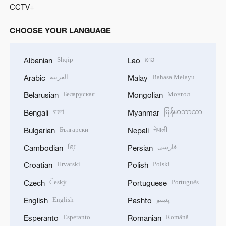
CCTV+
CHOOSE YOUR LANGUAGE
Shqip
ລາວ
Albanian
Lao
العربية
Bahasa Melayu
Arabic
Malay
Беларуская
Монгол
Belarusian
Mongolian
বাংলা
မြန်မာဘာသာ
Bengali
Myanmar
Български
नेपाली
Bulgarian
Nepali
ខ្មែរ
فارسی
Cambodian
Persian
Hrvatski
Polski
Croatian
Polish
Český
Português
Czech
Portuguese
English
پښتو
English
Pashto
Esperanto
Română
Esperanto
Romanian