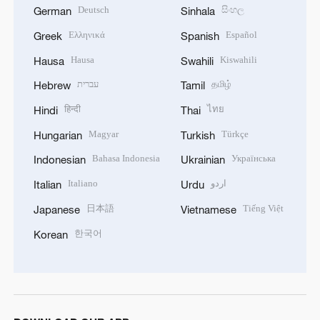
Deutsch
සිංහල
German
Sinhala
Ελληνικά
Español
Greek
Spanish
Hausa
Kiswahili
Hausa
Swahili
עברית
தமிழ்
Hebrew
Tamil
हिन्दी
ไทย
Hindi
Thai
Magyar
Türkçe
Hungarian
Turkish
Bahasa Indonesia
Українська
Indonesian
Ukrainian
Italiano
اردو
Italian
Urdu
日本語
Tiếng Việt
Japanese
Vietnamese
한국어
Korean