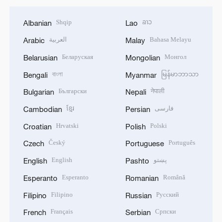
Shqip
ລາວ
Albanian
Lao
العربية
Bahasa Melayu
Arabic
Malay
Беларуская
Монгол
Belarusian
Mongolian
বাংলা
မြန်မာဘာသာ
Bengali
Myanmar
Български
नेपाली
Bulgarian
Nepali
ខ្មែរ
فارسی
Cambodian
Persian
Hrvatski
Polski
Croatian
Polish
Český
Português
Czech
Portuguese
English
پښتو
English
Pashto
Esperanto
Română
Esperanto
Romanian
Filipino
Русский
Filipino
Russian
Français
Српски
French
Serbian