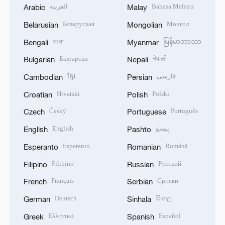
العربية
Bahasa Melayu
Arabic
Malay
Беларуская
Монгол
Belarusian
Mongolian
বাংলা
မြန်မာဘာသာ
Bengali
Myanmar
Български
नेपाली
Bulgarian
Nepali
ខ្មែរ
فارسی
Cambodian
Persian
Hrvatski
Polski
Croatian
Polish
Český
Português
Czech
Portuguese
English
پښتو
English
Pashto
Esperanto
Română
Esperanto
Romanian
Filipino
Русский
Filipino
Russian
Français
Српски
French
Serbian
Deutsch
සිංහල
German
Sinhala
Ελληνικά
Español
Greek
Spanish