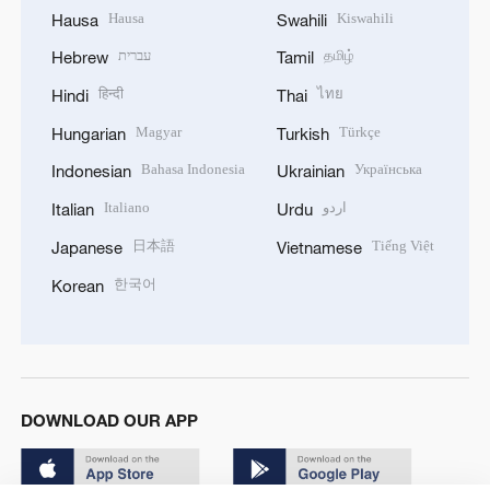
Hausa
Kiswahili
Hausa
Swahili
עברית
தமிழ்
Hebrew
Tamil
हिन्दी
ไทย
Hindi
Thai
Magyar
Türkçe
Hungarian
Turkish
Bahasa Indonesia
Українська
Indonesian
Ukrainian
Italiano
اردو
Italian
Urdu
日本語
Tiếng Việt
Japanese
Vietnamese
한국어
Korean
DOWNLOAD OUR APP