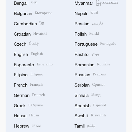
বাংলা
မြန်မာဘာသာ
Bengali
Myanmar
Български
नेपाली
Bulgarian
Nepali
ខ្មែរ
فارسی
Cambodian
Persian
Hrvatski
Polski
Croatian
Polish
Český
Português
Czech
Portuguese
English
پښتو
English
Pashto
Esperanto
Română
Esperanto
Romanian
Filipino
Русский
Filipino
Russian
Français
Српски
French
Serbian
Deutsch
සිංහල
German
Sinhala
Ελληνικά
Español
Greek
Spanish
Hausa
Kiswahili
Hausa
Swahili
עברית
தமிழ்
Hebrew
Tamil