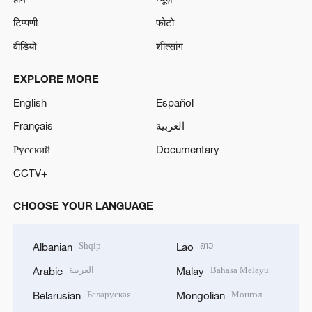
टिप्पणी
फोटो
वीडियो
शीत्सांग
EXPLORE MORE
English
Español
Français
العربية
Русский
Documentary
CCTV+
CHOOSE YOUR LANGUAGE
Shqip
ລາວ
Albanian
Lao
العربية
Bahasa Melayu
Arabic
Malay
Беларуская
Монгол
Belarusian
Mongolian