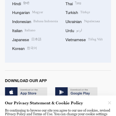
हिन्दी
ไทย
Hindi
Thai
Magyar
Türkçe
Hungarian
Turkish
Bahasa Indonesia
Українська
Indonesian
Ukrainian
Italiano
اردو
Italian
Urdu
日本語
Tiếng Việt
Japanese
Vietnamese
한국어
Korean
DOWNLOAD OUR APP
Our Privacy Statement & Cookie Policy
By continuing to browse our site you agree to our use of cookies, revised
Privacy Policy and Terms of Use. You can change your cookie settings