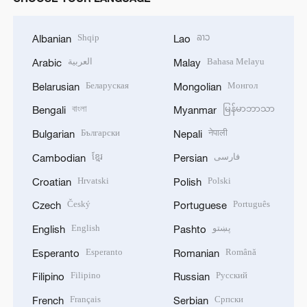
Shqip
ລາວ
Albanian
Lao
العربية
Bahasa Melayu
Arabic
Malay
Беларуская
Монгол
Belarusian
Mongolian
বাংলা
မြန်မာဘာသာ
Bengali
Myanmar
Български
नेपाली
Bulgarian
Nepali
ខ្មែរ
فارسی
Cambodian
Persian
Hrvatski
Polski
Croatian
Polish
Český
Português
Czech
Portuguese
English
پښتو
English
Pashto
Esperanto
Română
Esperanto
Romanian
Filipino
Русский
Filipino
Russian
Français
Српски
French
Serbian