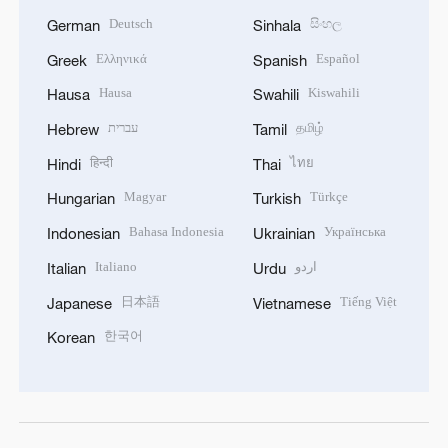
Deutsch
සිංහල
German
Sinhala
Ελληνικά
Español
Greek
Spanish
Hausa
Kiswahili
Hausa
Swahili
עברית
தமிழ்
Hebrew
Tamil
हिन्दी
ไทย
Hindi
Thai
Magyar
Türkçe
Hungarian
Turkish
Bahasa Indonesia
Українська
Indonesian
Ukrainian
Italiano
اردو
Italian
Urdu
日本語
Tiếng Việt
Japanese
Vietnamese
한국어
Korean