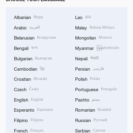
Shqip
ລາວ
Albanian
Lao
العربية
Bahasa Melayu
Arabic
Malay
Беларуская
Монгол
Belarusian
Mongolian
বাংলা
မြန်မာဘာသာ
Bengali
Myanmar
Български
नेपाली
Bulgarian
Nepali
ខ្មែរ
فارسی
Cambodian
Persian
Hrvatski
Polski
Croatian
Polish
Český
Português
Czech
Portuguese
English
پښتو
English
Pashto
Esperanto
Română
Esperanto
Romanian
Filipino
Русский
Filipino
Russian
Français
Српски
French
Serbian