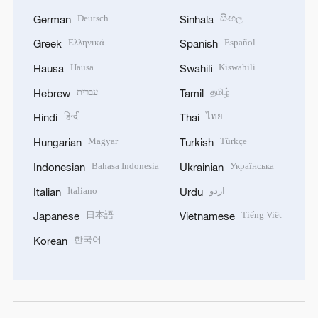
Deutsch
සිංහල
German
Sinhala
Ελληνικά
Español
Greek
Spanish
Hausa
Kiswahili
Hausa
Swahili
עברית
தமிழ்
Hebrew
Tamil
हिन्दी
ไทย
Hindi
Thai
Magyar
Türkçe
Hungarian
Turkish
Bahasa Indonesia
Українська
Indonesian
Ukrainian
Italiano
اردو
Italian
Urdu
日本語
Tiếng Việt
Japanese
Vietnamese
한국어
Korean