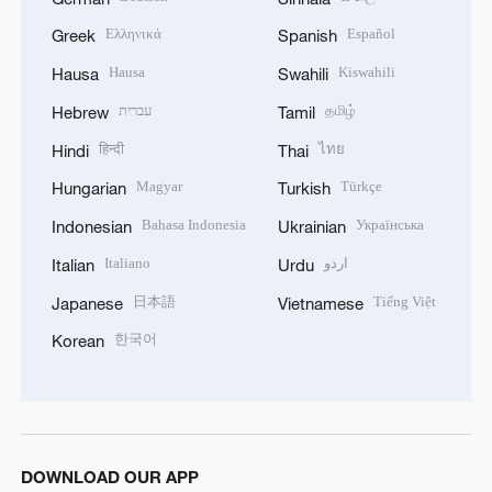
Ελληνικά
Español
Greek
Spanish
Hausa
Kiswahili
Hausa
Swahili
עברית
தமிழ்
Hebrew
Tamil
हिन्दी
ไทย
Hindi
Thai
Magyar
Türkçe
Hungarian
Turkish
Bahasa Indonesia
Українська
Indonesian
Ukrainian
Italiano
اردو
Italian
Urdu
日本語
Tiếng Việt
Japanese
Vietnamese
한국어
Korean
DOWNLOAD OUR APP