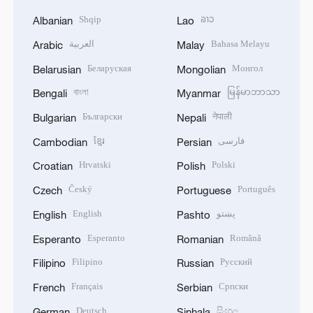
Shqip
ລາວ
Albanian
Lao
العربية
Bahasa Melayu
Arabic
Malay
Беларуская
Монгол
Belarusian
Mongolian
বাংলা
မြန်မာဘာသာ
Bengali
Myanmar
Български
नेपाली
Bulgarian
Nepali
ខ្មែរ
فارسی
Cambodian
Persian
Hrvatski
Polski
Croatian
Polish
Český
Português
Czech
Portuguese
English
پښتو
English
Pashto
Esperanto
Română
Esperanto
Romanian
Filipino
Русский
Filipino
Russian
Français
Српски
French
Serbian
Deutsch
සිංහල
German
Sinhala