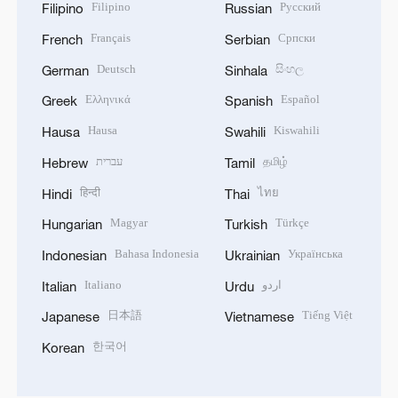
Filipino
Русский
Filipino
Russian
Français
Српски
French
Serbian
Deutsch
සිංහල
German
Sinhala
Ελληνικά
Español
Greek
Spanish
Hausa
Kiswahili
Hausa
Swahili
עברית
தமிழ்
Hebrew
Tamil
हिन्दी
ไทย
Hindi
Thai
Magyar
Türkçe
Hungarian
Turkish
Bahasa Indonesia
Українська
Indonesian
Ukrainian
Italiano
اردو
Italian
Urdu
日本語
Tiếng Việt
Japanese
Vietnamese
한국어
Korean