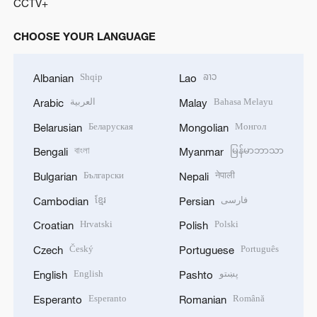
CCTV+
CHOOSE YOUR LANGUAGE
Shqip
ລາວ
Albanian
Lao
العربية
Bahasa Melayu
Arabic
Malay
Беларуская
Монгол
Belarusian
Mongolian
বাংলা
မြန်မာဘာသာ
Bengali
Myanmar
Български
नेपाली
Bulgarian
Nepali
ខ្មែរ
فارسی
Cambodian
Persian
Hrvatski
Polski
Croatian
Polish
Český
Português
Czech
Portuguese
English
پښتو
English
Pashto
Esperanto
Română
Esperanto
Romanian