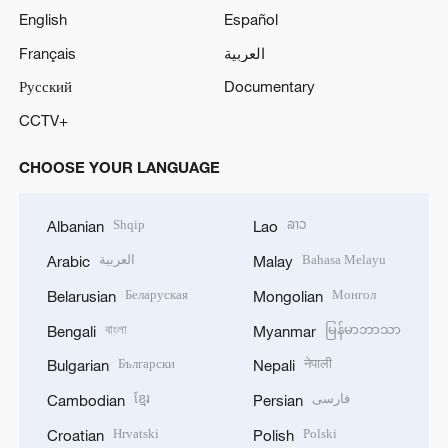
English
Español
Français
العربية
Русский
Documentary
CCTV+
CHOOSE YOUR LANGUAGE
Shqip
ລາວ
Albanian
Lao
العربية
Bahasa Melayu
Arabic
Malay
Беларуская
Монгол
Belarusian
Mongolian
বাংলা
မြန်မာဘာသာ
Bengali
Myanmar
Български
नेपाली
Bulgarian
Nepali
ខ្មែរ
فارسی
Cambodian
Persian
Hrvatski
Polski
Croatian
Polish