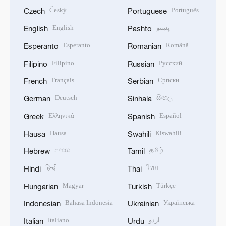
Český
Português
Czech
Portuguese
English
پښتو
English
Pashto
Esperanto
Română
Esperanto
Romanian
Filipino
Русский
Filipino
Russian
Français
Српски
French
Serbian
Deutsch
සිංහල
German
Sinhala
Ελληνικά
Español
Greek
Spanish
Hausa
Kiswahili
Hausa
Swahili
עברית
தமிழ்
Hebrew
Tamil
हिन्दी
ไทย
Hindi
Thai
Magyar
Türkçe
Hungarian
Turkish
Bahasa Indonesia
Українська
Indonesian
Ukrainian
Italiano
اردو
Italian
Urdu