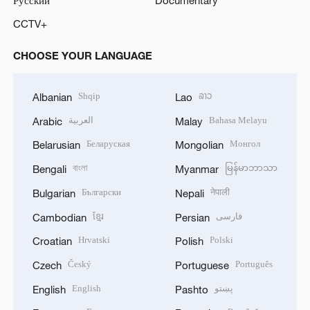
CCTV+
CHOOSE YOUR LANGUAGE
Shqip
ລາວ
Albanian
Lao
العربية
Bahasa Melayu
Arabic
Malay
Беларуская
Монгол
Belarusian
Mongolian
বাংলা
မြန်မာဘာသာ
Bengali
Myanmar
Български
नेपाली
Bulgarian
Nepali
ខ្មែរ
فارسی
Cambodian
Persian
Hrvatski
Polski
Croatian
Polish
Český
Português
Czech
Portuguese
English
پښتو
English
Pashto