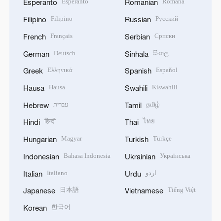
Esperanto
Română
Esperanto
Romanian
Filipino
Русский
Filipino
Russian
Français
Српски
French
Serbian
Deutsch
සිංහල
German
Sinhala
Ελληνικά
Español
Greek
Spanish
Hausa
Kiswahili
Hausa
Swahili
עברית
தமிழ்
Hebrew
Tamil
हिन्दी
ไทย
Hindi
Thai
Magyar
Türkçe
Hungarian
Turkish
Bahasa Indonesia
Українська
Indonesian
Ukrainian
Italiano
اردو
Italian
Urdu
日本語
Tiếng Việt
Japanese
Vietnamese
한국어
Korean