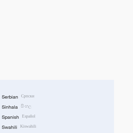
Serbian
Српски
Sinhala
සිංහල
Spanish
Español
Swahili
Kiswahili